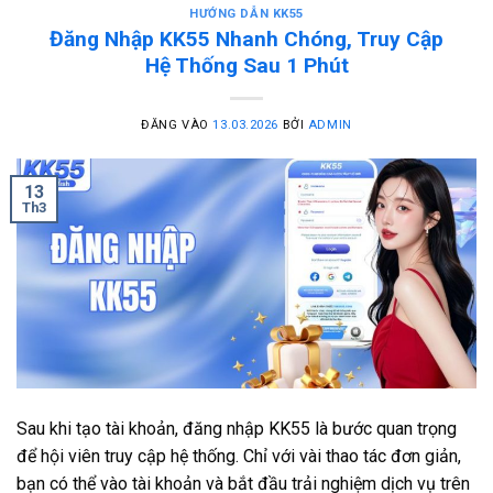
HƯỚNG DẪN KK55
Đăng Nhập KK55 Nhanh Chóng, Truy Cập
Hệ Thống Sau 1 Phút
ĐĂNG VÀO
13.03.2026
BỞI
ADMIN
13
Th3
Sau khi tạo tài khoản, đăng nhập KK55 là bước quan trọng
để hội viên truy cập hệ thống. Chỉ với vài thao tác đơn giản,
bạn có thể vào tài khoản và bắt đầu trải nghiệm dịch vụ trên