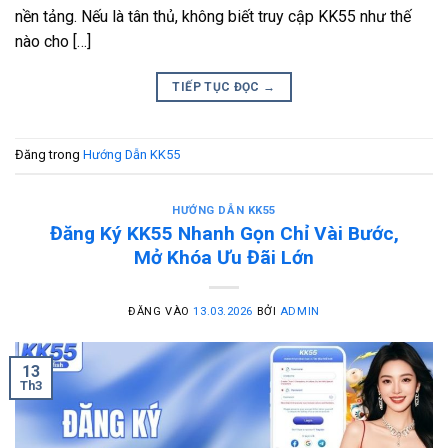
nền tảng. Nếu là tân thủ, không biết truy cập KK55 như thế
nào cho […]
TIẾP TỤC ĐỌC
→
Đăng trong
Hướng Dẫn KK55
HƯỚNG DẪN KK55
Đăng Ký KK55 Nhanh Gọn Chỉ Vài Bước,
Mở Khóa Ưu Đãi Lớn
ĐĂNG VÀO
13.03.2026
BỞI
ADMIN
13
Th3