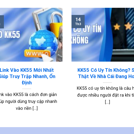
ên triển khai nhiều ưu đãi giá trị dành cho hội viên, mở ra cơ hộ
phần tạo dựng hình ảnh chuyên nghiệp
. Đây chắc chắn là sân chơi g
14
Th3
3
phát triển của
nhà cái KK55
gồm có:
iản, ưu tiên tốc độ truy cập và thao tác dễ dàng cho người dùng m
ký và mở rộng cụm máy chủ tại nhiều quốc gia châu Á nhằm nâng 
Link Vào KK55 Mới Nhất
KK55 Có Uy Tín Không? 
Giúp Truy Trập Nhanh, Ổn
Thật Về Nhà Cái Đang H
 lửa AI, giúp giảm hơn 92% nguy cơ truy cập trái phép.
Định
KK55 có uy tín không là câu h
óc khách hàng, đạt tỷ lệ hài lòng 95% trong khảo sát nội bộ.
ink vào KK55 là cách đơn giản
được nhiều người đặt ra khi t
động và tối ưu hóa tốc độ tải trang xuống dưới 0,9 giây mỗi phiên
iúp người dùng truy cập nhanh
[...]
vào nền [...]
 hóa giao diện di động, mang đến trải nghiệm mượt mà và trực qua
K55