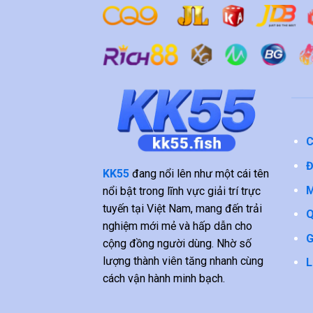
KK55
luôn đề cao tính minh bạch trong vận 
PAGCOR (Philippine Amusement and Gaming C
Số giấy phép: PAGCOR-79W-46882
Thời hạn hiệu lực: 10 năm (2020–2030)
Nơi cấp: Manila, Philippines
Đơn vị kiểm soát định kỳ: PAGCOR cùng c
C
Ngoài giấy phép minh bạch, trang chủ
còn tu
Đ
KK55
đang nổi lên như một cái tên
để đảm bảo mọi hoạt động vận hành đúng q
M
nổi bật trong lĩnh vực giải trí trực
tuyến tại Việt Nam, mang đến trải
Bí quyết giúp KK55 duy trì
Q
nghiệm mới mẻ và hấp dẫn cho
G
Nhà cái KK55
đã tạo dựng vị thế vững chắc 
cộng đồng người dùng. Nhờ số
đây trở thành yếu tố cốt lõi giúp thương hi
lượng thành viên tăng nhanh cùng
L
cách vận hành minh bạch.
Giao diện hiện đại