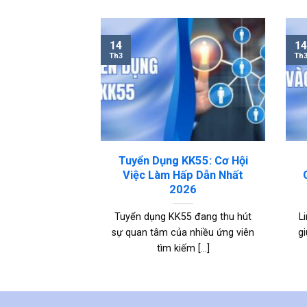
Bên cạnh đó, nền tảng
KK55
cũng thường xuy
dịch nhanh, đội ngũ hỗ trợ tận tâm đã góp 
nghiệm ngay hôm nay.
14
14
Th3
Th
Quá trình phát triển KK55
Những dấu mốc quan trọng trong hành trình 
2019: Ra mắt nền tảng với giao diện tối g
2020: Vượt mốc 500.000 tài khoản đăng 
 – Khám Phá
Tuyển Dụng KK55: Cơ Hội
 Cơ Hội Thắng
Việc Làm Hấp Dẫn Nhất
2021: Tích hợp bảo mật 2FA kết hợp tường
ớn
2026
2022: Nâng cấp toàn diện hệ thống chăm s
rò chơi dự đoán
Tuyển dụng KK55 đang thu hút
L
2023: Chạm mốc 2,5 triệu tài khoản hoạt 
hiều người yêu
sự quan tâm của nhiều ứng viên
g
[...]
tìm kiếm [...]
2024 – 2026: Triển khai chiến lược tối ưu
Giấy phép hoạt động hợp pháp K