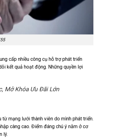
K55
ung cấp nhiều công cụ hỗ trợ phát triển
dõi kết quả hoạt động. Những quyền lợi
, Mở Khóa Ưu Đãi Lớn
 từ mạng lưới thành viên do mình phát triển.
 nhập càng cao. Điểm đáng chú ý nằm ở cơ
n lý.