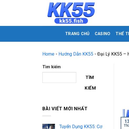
Bỏ
qua
nội
dung
TRANG CHỦ
CASINO
THỂ T
Home
-
Hướng Dẫn KK55
-
Đại Lý KK55 – 
Tìm kiếm
TÌM
KIẾM
BÀI VIẾT MỚI NHẤT
1
Th
Tuyển Dụng KK55: Cơ
14