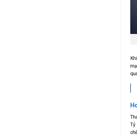
Khi
mạn
qua
Ho
Tha
Tỷ 
chế