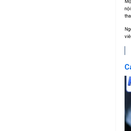
Mộ
nội
tha
Ngo
viê
C