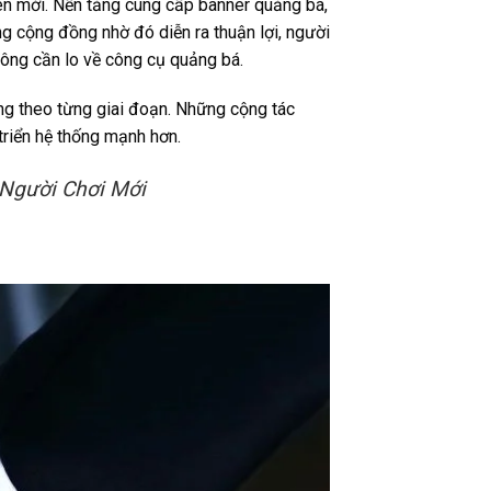
iên mới. Nền tảng cung cấp banner quảng bá,
ựng cộng đồng nhờ đó diễn ra thuận lợi, người
hông cần lo về công cụ quảng bá.
g theo từng giai đoạn. Những cộng tác
triển hệ thống mạnh hơn.
 Người Chơi Mới