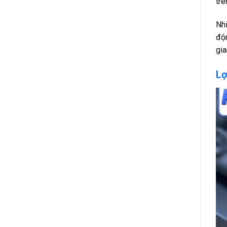
trê
Nhi
độn
gia
Lợ