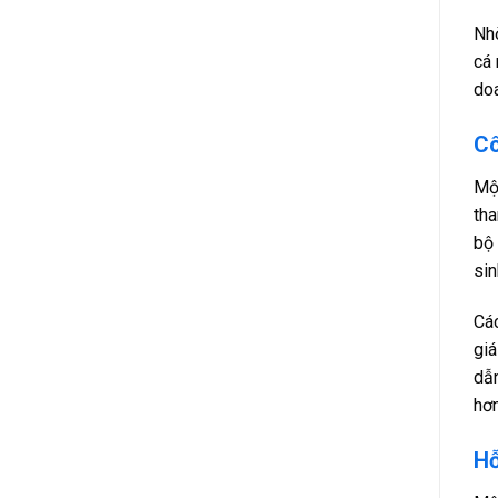
Nhờ
cá
doa
Cô
Một
tha
bộ 
sin
Các
giá
dẫn
hơn
Hỗ