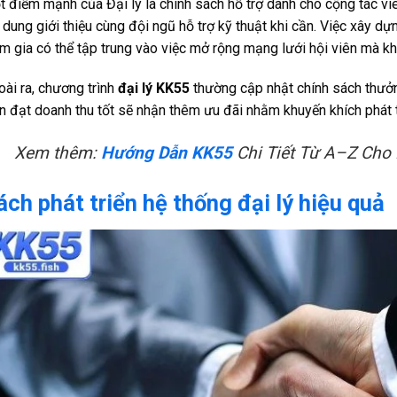
t điểm mạnh của Đại lý
là chính sách hỗ trợ dành cho cộng tác v
 dung giới thiệu cùng đội ngũ hỗ trợ kỹ thuật khi cần. Việc xây d
m gia có thể tập trung vào việc mở rộng mạng lưới hội viên mà k
ài ra, chương trình
đại lý KK55
thường cập nhật chính sách thưởn
n đạt doanh thu tốt sẽ nhận thêm ưu đãi nhằm khuyến khích phát 
Xem thêm:
Hướng Dẫn KK55
Chi Tiết Từ A–Z Cho
ách phát triển hệ thống đại lý hiệu quả