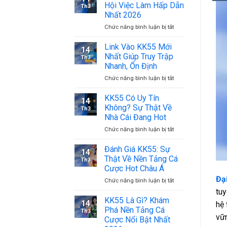
Hội Việc Làm Hấp Dẫn
Th3
Nhất 2026
ở
Chức năng bình luận bị tắt
Tuyển
Dụng
Link Vào KK55 Mới
14
KK55:
Nhất Giúp Truy Trập
Th3
Cơ
Nhanh, Ổn Định
Hội
ở
Chức năng bình luận bị tắt
Việc
Link
Làm
Vào
Hấp
KK55 Có Uy Tín
14
KK55
Dẫn
Không? Sự Thật Về
Th3
Mới
Nhất
Nhà Cái Đang Hot
Nhất
2026
ở
Chức năng bình luận bị tắt
Giúp
KK55
Truy
Có
Trập
Đánh Giá KK55: Sự
14
Uy
Nhanh,
Thật Về Nền Tảng Cá
Th3
Tín
Ổn
Cược Hot Châu Á
Không?
Định
Đại
ở
Chức năng bình luận bị tắt
Sự
Đánh
Thật
tuy
Giá
Về
KK55 Là Gì? Khám
14
hệ 
KK55:
Nhà
Phá Nền Tảng Cá
Th3
Sự
Cái
vữ
Cược Nổi Bật Nhất
Thật
Đang