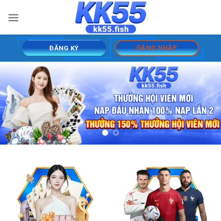
Bỏ
qua
nội
dung
ĐĂNG NHẬP
ĐĂNG KÝ