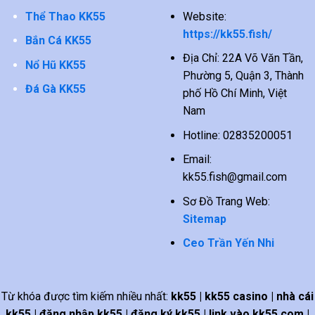
toán độc lập quốc tế
Thể Thao KK55
Website:
https://kk55.fish/
Bắn Cá KK55
Ngoài giấy phép minh bạch, trang chủ
còn tuân thủ đầy đủ
Địa Chỉ: 22A Võ Văn Tần,
các tiêu chuẩn về tài chính, bảo mật dữ liệu và kê khai thuế.
Nổ Hũ KK55
Phường 5, Quận 3, Thành
Hệ thống được kiểm toán mỗi quý để đảm bảo mọi hoạt
Đá Gà KK55
phố Hồ Chí Minh, Việt
động vận hành đúng quy định.
Nam
Bí quyết giúp KK55 duy trì ngôi vị hàng đầu châu
Hotline: 02835200051
Á
Email:
Nhà cái KK55
đã tạo dựng vị thế vững chắc trên thị trường
kk55.fish@gmail.com
giải trí trực tuyến nhờ dịch vụ nổi bật và chất lượng vận hành
Sơ Đồ Trang Web:
ổn định. Những ưu điểm dưới đây trở thành yếu tố cốt lõi giúp
Sitemap
thương hiệu đáp ứng trọn vẹn kỳ vọng của người dùng:
Ceo Trần Yến Nhi
Giao diện hiện đại
Từ khóa được tìm kiếm nhiều nhất:
kk55 | kk55 casino | nhà cái
kk55 | đăng nhập kk55 | đăng ký kk55 | link vào kk55.com |